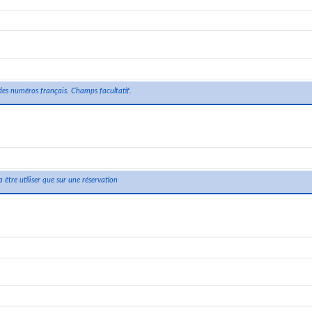
 des numéros français. Champs facultatif.
 être utiliser que sur une réservation