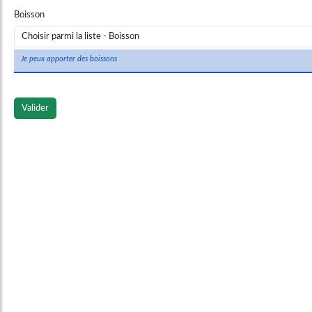
Boisson
Je peux apporter des boissons
Valider